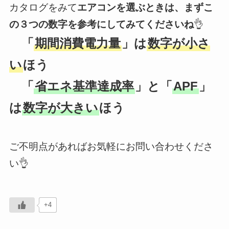
カタログをみて
エアコンを選ぶときは、まずこ
の３つの数字を参考にしてみてくださいね
👌
「
期間消費電力量
」は
数字が小さ
い
ほう
「
省エネ基準達成率
」と「
APF
」
は
数字が大きい
ほう
ご不明点があればお気軽にお問い合わせくださ
い👌
+4