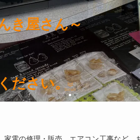
んき屋さん～
んき屋さん～
んき屋さん～
んき屋さん～
んき屋さん～
ください。
ください。
ください。
ください。
ください。
Scroll
、家電の修理・販売、エアコン工事など、